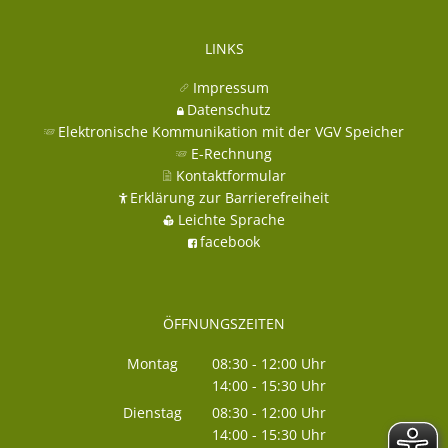
LINKS
Impressum
Datenschutz
Elektronische Kommunikation mit der VGV Speicher
E-Rechnung
Kontaktformular
Erklärung zur Barrierefreiheit
Leichte Sprache
facebook
ÖFFNUNGSZEITEN
Montag
08:30
-
12:00
Uhr
14:00
-
15:30
Von 08:30 bis 12:00 Uhr
Uhr
Von 14:00 bis 15:30 Uhr
Dienstag
08:30
-
12:00
Uhr
14:00
-
15:30
Von 08:30 bis 12:00 Uhr
Uhr