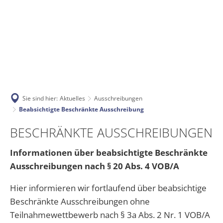
Aktuelles
Bürgerservice
Rathaus & Gemeinden
Vergebene Aufträg
Ausschreibungen
Online-Dienste
Vergebene Aufträge
Kursleiter für die
Stellenangebote
Wahlen
Sie sind hier:
Aktuelles
Ausschreibungen
Bildung & Soziales
Anschrift / Öffnungszeiten
Beabsichtigte Beschränkte Ausschreibung
Beabsichtigte Bes
Kita Speicher such
Unterrichtung gem. § 119 Abs. 3 LBG
Bauleitplanung
Mitarbeiter
Beabsichtigte
BESCHRÄNKTE AUSSCHREIBUNGEN
Mittagsverpflegun
Tourismus & Freizeit
Büchereien
Kita Orenhofen suc
Raumordnung / Landesplanung
Beschränkte
Informationen über beabsichtigte Beschränkte
Organigramm
Verbandsgemeinde
Erschließung Schu
Kita Kleine Welten
Jugendpfleger
Ausschreibung
Ausschreibungen nach § 20 Abs. 4 VOB/A
Klimaschutz
Elektronische Rechnung
Museum Speicher
Gremien
Unsere Gemeinden
Kita Orenhofen suc
Hier informieren wir fortlaufend über beabsichtige
Integrationsarbeit
Bürgerbroschüre
Vereine
Geschichte
Beschränkte Ausschreibungen ohne
Wasser
VG Werke
Grundschule Speicher
Schulen
Teilnahmewettbewerb nach § 3a Abs. 2 Nr. 1 VOB/A
Satzungen
Bürgerhaushalt
Ehrenamtskarte