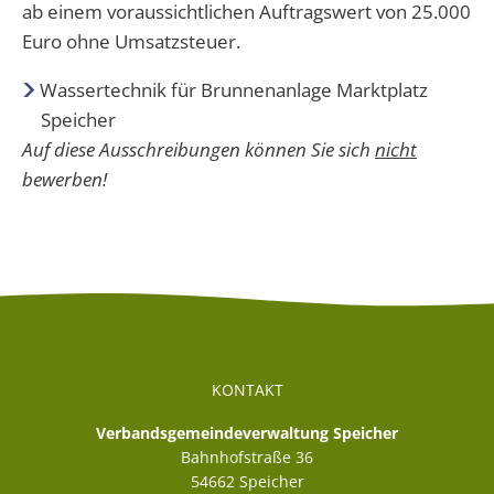
Abwasser
ab einem voraussichtlichen Auftragswert von 25.000
Grundschule Spangdahlem
Kita Herforst
Kindertagesstätten
Euro ohne Umsatzsteuer.
Wappen
Kommunaler Entschuldungsfonds Rh
Schwimmbad
Downloads
Grundschule Preist
Kita Orenhofen
Wassertechnik für Brunnenanlage Marktplatz
Aktuelle Veranstaltungen
Volkshochschule
Rufbus/Mitfahrerbänke/VRT
Unterkunftsverzeichnis
Speicher
Grundschule Orenhofen
Kita Spangdahlem
Auf diese Ausschreibungen können Sie sich
nicht
Bereitschaftsdienste
Veranstaltungskalender
Gymnasium Speicher
bewerben!
Kita Speicher "Zauberland"
Notfall Nummern
Kita Speicher "Kleine Weltentdeck
Immobilienportal
KONTAKT
Verbandsgemeindeverwaltung Speicher
Bahnhofstraße 36
54662
Speicher