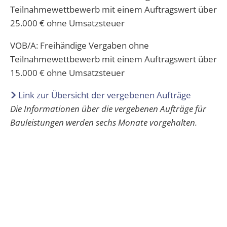
Abwasser
Teilnahmewettbewerb mit einem Auftragswert über
Grundschule Spangdahlem
Kita Herforst
Kindertagesstätten
Wappen
25.000 € ohne Umsatzsteuer
Kommunaler Entschuldungsfonds Rh
Schwimmbad
Downloads
Grundschule Preist
Kita Orenhofen
Aktuelle Veranstaltungen
Volkshochschule
VOB/A: Freihändige Vergaben ohne
Rufbus/Mitfahrerbänke/VRT
Unterkunftsverzeichnis
Grundschule Orenhofen
Teilnahmewettbewerb mit einem Auftragswert über
Kita Spangdahlem
15.000 € ohne Umsatzsteuer
Bereitschaftsdienste
Veranstaltungskalender
Gymnasium Speicher
Kita Speicher "Zauberland"
Link zur Übersicht der vergebenen Aufträge
Notfall Nummern
Kita Speicher "Kleine Weltentdeck
Die Informationen über die vergebenen Aufträge für
Bauleistungen werden sechs Monate vorgehalten.
Immobilienportal