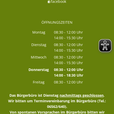
facebook
ÖFFNUNGSZEITEN
Montag
08:30
-
12:00
Uhr
14:00
-
15:30
Von 08:30 bis 12:00 Uhr
Uhr
Von 14:00 bis 15:30 Uhr
Dienstag
08:30
-
12:00
Uhr
14:00
-
15:30
Von 08:30 bis 12:00 Uhr
Uhr
Von 14:00 bis 15:30 Uhr
Mittwoch
08:30
-
12:00
Uhr
14:00
-
15:30
Von 08:30 bis 12:00 Uhr
Uhr
Von 14:00 bis 15:30 Uhr
Donnerstag
08:30
-
12:00
Uhr
14:00
-
18:30
Von 08:30 bis 12:00 Uhr
Uhr
Von 14:00 bis 18:30 Uhr
Freitag
08:30
-
12:00
Uhr
Von 08:30 bis 12:00 Uhr
Das Bürgerbüro ist Dienstag
nachmittags geschlossen
.
Wir bitten um Terminvereinbarung im Bürgerbüro (Tel.:
06562/640).
Von spontanen Vorsprachen im Bürgerbüro bitten wir