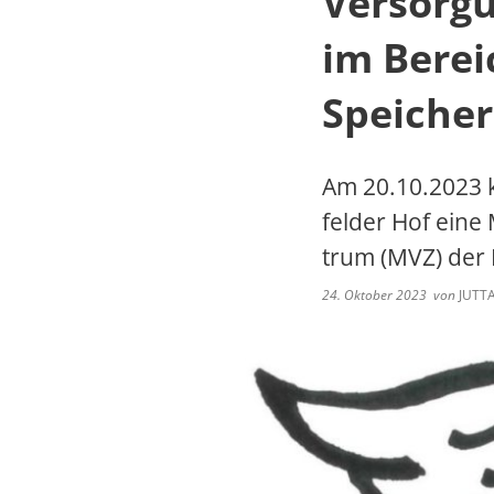
Versorg
Klimaschutz
VG Werke
Kita Orenhofen suc
im Berei
Bürgerbroschüre
Speicher
Bürgerhaushalt
Am 20.10.2023 
Kommunaler Entschuldungsfonds Rh
felder Hof eine
Rufbus/Mitfahrerbänke/VRT
trum (MVZ) der
24. Oktober 2023
von
JUTTA
Bereitschaftsdienste
Notfall Nummern
Immobilienportal