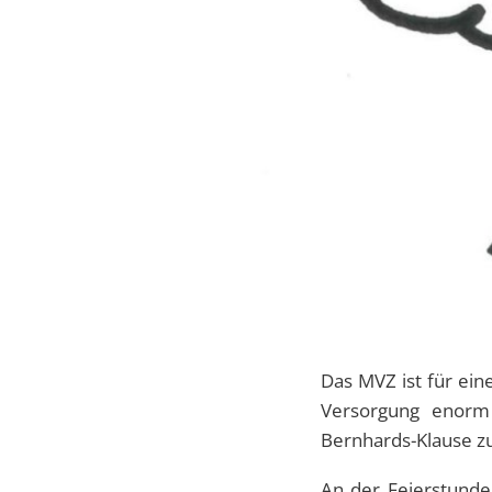
Das MVZ ist für ein
Versorgung enorm 
Bernhards-Klause z
An der Feierstund