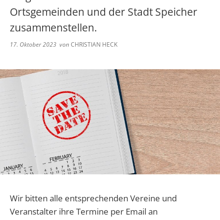
Abwasser
Ortsgemeinden und der Stadt Speicher
Grundschule Spangdahlem
Kita Herforst
Kindertagesstätten
Wappen
Kommunaler Entschuldungsfonds Rh
Schwimmbad
Downloads
zusammenstellen.
Grundschule Preist
Kita Orenhofen
Aktuelle Veranstaltungen
Volkshochschule
17. Oktober 2023
von
CHRISTIAN HECK
Rufbus/Mitfahrerbänke/VRT
Unterkunftsverzeichnis
Grundschule Orenhofen
Kita Spangdahlem
Bereitschaftsdienste
Veranstaltungskalender
Gymnasium Speicher
Kita Speicher "Zauberland"
Notfall Nummern
Kita Speicher "Kleine Weltentdeck
Immobilienportal
Wir bitten alle entsprechenden Vereine und
Veranstalter ihre Termine per Email an