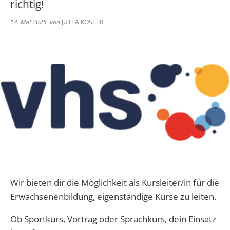
richtig!
Abwasser
Grundschule Spangdahlem
Kita Herforst
Kindertagesstätten
Wappen
14. Mai 2025
von
JUTTA KOSTER
Kommunaler Entschuldungsfonds Rh
Schwimmbad
Downloads
Grundschule Preist
Kita Orenhofen
Aktuelle Veranstaltungen
Volkshochschule
Rufbus/Mitfahrerbänke/VRT
Unterkunftsverzeichnis
Grundschule Orenhofen
Kita Spangdahlem
Bereitschaftsdienste
Veranstaltungskalender
Gymnasium Speicher
Kita Speicher "Zauberland"
Notfall Nummern
Kita Speicher "Kleine Weltentdeck
Immobilienportal
Wir bieten dir die Möglichkeit als Kursleiter/in für die
Erwachsenenbildung, eigenständige Kurse zu leiten.
Ob Sportkurs, Vortrag oder Sprachkurs, dein Einsatz