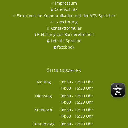
Impressum
Datenschutz
Elektronische Kommunikation mit der VGV Speicher
E-Rechnung
Kontaktformular
Erklärung zur Barrierefreiheit
Leichte Sprache
facebook
ÖFFNUNGSZEITEN
Montag
08:30
-
12:00
Uhr
14:00
-
15:30
Von 08:30 bis 12:00 Uhr
Uhr
Von 14:00 bis 15:30 Uhr
Dienstag
08:30
-
12:00
Uhr
14:00
-
15:30
Von 08:30 bis 12:00 Uhr
Uhr
Von 14:00 bis 15:30 Uhr
Mittwoch
08:30
-
12:00
Uhr
14:00
-
15:30
Von 08:30 bis 12:00 Uhr
Uhr
Von 14:00 bis 15:30 Uhr
Donnerstag
08:30
-
12:00
Uhr