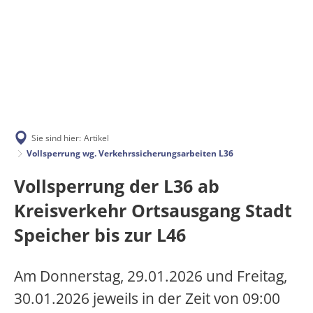
Aktuelles
Bürgerservice
Rathaus & Gemeinden
Vergebene Aufträg
Ausschreibungen
Online-Dienste
Vergebene Aufträge
Kursleiter für die
Stellenangebote
Wahlen
Sie sind hier:
Artikel
Bildung & Soziales
Anschrift / Öffnungszeiten
Vollsperrung wg. Verkehrssicherungsarbeiten L36
Beabsichtigte Bes
Kita Speicher such
Unterrichtung gem. § 119 Abs. 3 LBG
Bauleitplanung
Mitarbeiter
Vollsperrung der L36 ab
Mittagsverpflegun
Tourismus & Freizeit
Büchereien
Kita Orenhofen suc
Raumordnung / Landesplanung
Kreisverkehr Ortsausgang Stadt
Organigramm
Verbandsgemeinde
Erschließung Schu
Kita Kleine Welten
Jugendpfleger
Speicher bis zur L46
Klimaschutz
Elektronische Rechnung
Museum Speicher
Gremien
Unsere Gemeinden
Kita Orenhofen suc
Integrationsarbeit
Am Donnerstag, 29.01.2026 und Freitag,
Bürgerbroschüre
Vereine
Geschichte
Wasser
VG Werke
30.01.2026 jeweils in der Zeit von 09:00
Grundschule Speicher
Schulen
Satzungen
Bürgerhaushalt
Ehrenamtskarte