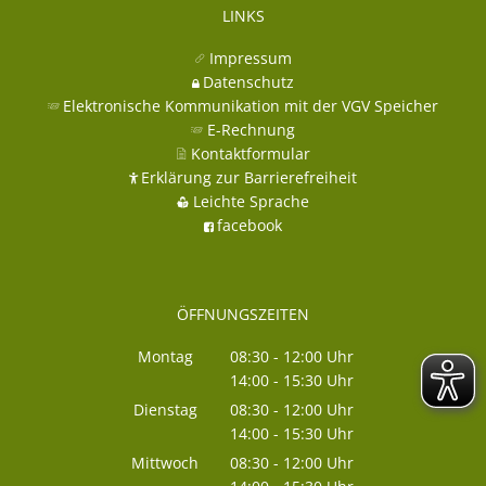
LINKS
Impressum
Datenschutz
Elektronische Kommunikation mit der VGV Speicher
E-Rechnung
Kontaktformular
Erklärung zur Barrierefreiheit
Leichte Sprache
facebook
ÖFFNUNGSZEITEN
Montag
08:30
-
12:00
Uhr
14:00
-
15:30
Von 08:30 bis 12:00 Uhr
Uhr
Von 14:00 bis 15:30 Uhr
Dienstag
08:30
-
12:00
Uhr
14:00
-
15:30
Von 08:30 bis 12:00 Uhr
Uhr
Von 14:00 bis 15:30 Uhr
Mittwoch
08:30
-
12:00
Uhr