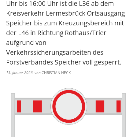
Abwasser
Uhr bis 16:00 Uhr ist die L36 ab dem
Grundschule Spangdahlem
Kita Herforst
Kindertagesstätten
Wappen
Kreisverkehr Lermesbrück Ortsausgang
Kommunaler Entschuldungsfonds Rh
Schwimmbad
Downloads
Grundschule Preist
Speicher bis zum Kreuzungsbereich mit
Kita Orenhofen
Aktuelle Veranstaltungen
Volkshochschule
Rufbus/Mitfahrerbänke/VRT
Unterkunftsverzeichnis
der L46 in Richtung Rothaus/Trier
Grundschule Orenhofen
Kita Spangdahlem
aufgrund von
Bereitschaftsdienste
Veranstaltungskalender
Gymnasium Speicher
Kita Speicher "Zauberland"
Verkehrssicherungsarbeiten des
Forstverbandes Speicher voll gesperrt.
Notfall Nummern
Kita Speicher "Kleine Weltentdeck
13. Januar 2026
von
CHRISTIAN HECK
Immobilienportal