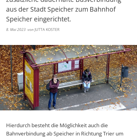
Abwasser
Grundschule Spangdahlem
aus der Stadt Speicher zum Bahnhof
Kita Herforst
Kindertagesstätten
Wappen
Kommunaler Entschuldungsfonds Rh
Schwimmbad
Downloads
Speicher eingerichtet.
Grundschule Preist
Kita Orenhofen
Aktuelle Veranstaltungen
Volkshochschule
8. Mai 2023
von
JUTTA KOSTER
Rufbus/Mitfahrerbänke/VRT
Unterkunftsverzeichnis
Grundschule Orenhofen
Kita Spangdahlem
Bereitschaftsdienste
Veranstaltungskalender
Gymnasium Speicher
Kita Speicher "Zauberland"
Notfall Nummern
Kita Speicher "Kleine Weltentdeck
Immobilienportal
Hierdurch besteht die Möglichkeit auch die
Bahnverbindung ab Speicher in Richtung Trier um