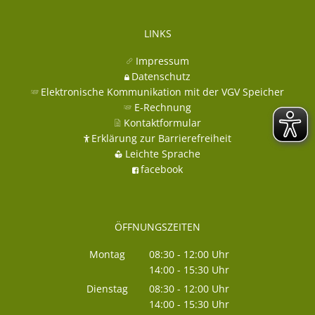
LINKS
Impressum
Datenschutz
Elektronische Kommunikation mit der VGV Speicher
E-Rechnung
Kontaktformular
Erklärung zur Barrierefreiheit
Leichte Sprache
facebook
ÖFFNUNGSZEITEN
Montag
08:30
-
12:00
Uhr
14:00
-
15:30
Von 08:30 bis 12:00 Uhr
Uhr
Von 14:00 bis 15:30 Uhr
Dienstag
08:30
-
12:00
Uhr
14:00
-
15:30
Von 08:30 bis 12:00 Uhr
Uhr