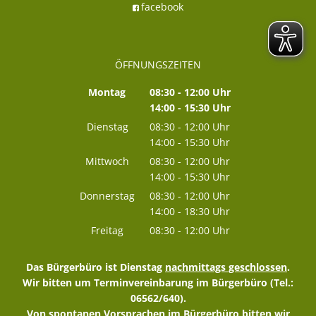
facebook
ÖFFNUNGSZEITEN
Montag
08:30
-
12:00
Uhr
14:00
-
15:30
Von 08:30 bis 12:00 Uhr
Uhr
Von 14:00 bis 15:30 Uhr
Dienstag
08:30
-
12:00
Uhr
14:00
-
15:30
Von 08:30 bis 12:00 Uhr
Uhr
Von 14:00 bis 15:30 Uhr
Mittwoch
08:30
-
12:00
Uhr
14:00
-
15:30
Von 08:30 bis 12:00 Uhr
Uhr
Von 14:00 bis 15:30 Uhr
Donnerstag
08:30
-
12:00
Uhr
14:00
-
18:30
Von 08:30 bis 12:00 Uhr
Uhr
Von 14:00 bis 18:30 Uhr
Freitag
08:30
-
12:00
Uhr
Von 08:30 bis 12:00 Uhr
Das Bürgerbüro ist Dienstag
nachmittags geschlossen
.
Wir bitten um Terminvereinbarung im Bürgerbüro (Tel.:
06562/640).
Von spontanen Vorsprachen im Bürgerbüro bitten wir