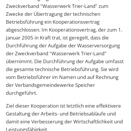
Abwasser
Zweckverband "Wasserwerk Trier-Land" zum
Grundschule Spangdahlem
Kita Herforst
Kindertagesstätten
Wappen
Zwecke der Übertragung der technischen
Kommunaler Entschuldungsfonds Rh
Schwimmbad
Downloads
Grundschule Preist
Betriebsführung ein Kooperationsvertrag
Kita Orenhofen
Aktuelle Veranstaltungen
Volkshochschule
Rufbus/Mitfahrerbänke/VRT
abgeschlossen. Im Kooperationsvertrag, der zum 1.
Unterkunftsverzeichnis
Grundschule Orenhofen
Kita Spangdahlem
Januar 2005 in Kraft trat, ist geregelt, dass die
Bereitschaftsdienste
Veranstaltungskalender
Durchführung der Aufgabe der Wasserversorgung
Gymnasium Speicher
Kita Speicher "Zauberland"
der Zweckverband "Wasserwerk Trier-Land"
Notfall Nummern
übernimmt. Die Durchführung der Aufgabe umfasst
Kita Speicher "Kleine Weltentdeck
die gesamte technische Betriebsführung. Sie wird
Immobilienportal
vom Betriebsführer im Namen und auf Rechnung
der Verbandsgemeindewerke Speicher
durchgeführt.
Ziel dieser Kooperation ist letztlich eine effektivere
Gestaltung der Arbeits- und Betriebsabläufe und
damit eine Verbesserung der Wirtschaftlichkeit und
Leistungsfähigkeit.